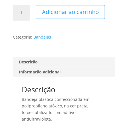
Bandeja
Adicionar ao carrinho
para
mudas
-
96
Categoria:
Bandejas
células
-
Pacote
(10
Descrição
unidades)
Informação adicional
quantidade
Descrição
Bandeja plástica confeccionada em
polipropileno atóxico, na cor preta,
fotoestabilizado com aditivo
antiultravioleta.